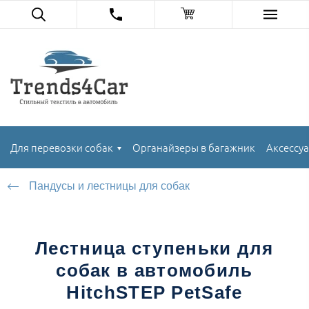
Для перевозки собак
Органайзеры в багажник
Аксессуа
Пандусы и лестницы для собак
Лестница ступеньки для
собак в автомобиль
HitchSTEP PetSafe